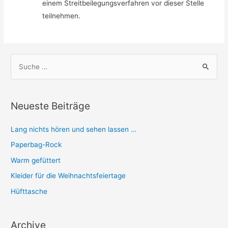
einem Streitbeilegungsverfahren vor dieser Stelle
teilnehmen.
S
u
c
h
Neueste Beiträge
e
n
Lang nichts hören und sehen lassen …
n
Paperbag-Rock
a
Warm gefüttert
c
Kleider für die Weihnachtsfeiertage
h
Hüfttasche
:
Archive