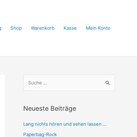
g
Shop
Warenkorb
Kasse
Mein Konto
S
u
c
h
Neueste Beiträge
e
Lang nichts hören und sehen lassen …
n
n
Paperbag-Rock