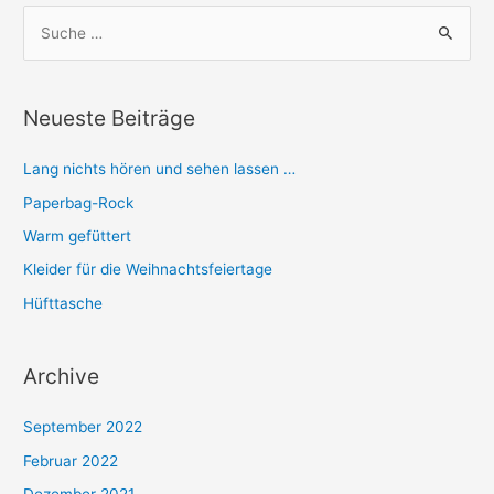
S
u
c
h
Neueste Beiträge
e
n
Lang nichts hören und sehen lassen …
n
Paperbag-Rock
a
Warm gefüttert
c
Kleider für die Weihnachtsfeiertage
h
Hüfttasche
:
Archive
September 2022
Februar 2022