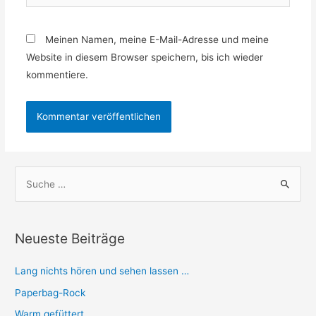
Meinen Namen, meine E-Mail-Adresse und meine
Website in diesem Browser speichern, bis ich wieder
kommentiere.
S
u
c
h
Neueste Beiträge
e
n
Lang nichts hören und sehen lassen …
n
Paperbag-Rock
a
Warm gefüttert