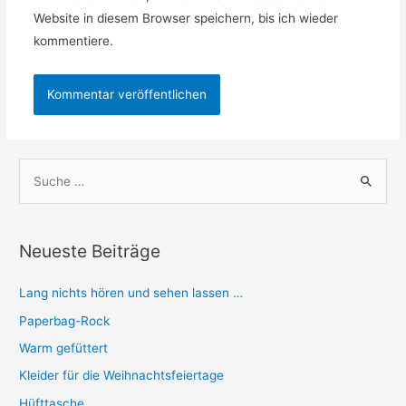
Website in diesem Browser speichern, bis ich wieder
kommentiere.
S
u
c
h
Neueste Beiträge
e
n
Lang nichts hören und sehen lassen …
n
Paperbag-Rock
a
Warm gefüttert
c
Kleider für die Weihnachtsfeiertage
h
Hüfttasche