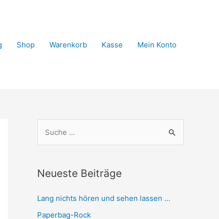
g
Shop
Warenkorb
Kasse
Mein Konto
S
u
c
h
Neueste Beiträge
e
Lang nichts hören und sehen lassen …
n
n
Paperbag-Rock